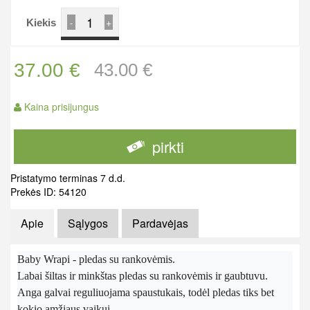
-
+
Kiekis
37.00 €
43.00 €
Kaina prisijungus
pirkti
Pristatymo terminas 7 d.d.
Prekės ID: 54120
Apie
Sąlygos
Pardavėjas
Baby Wrapi - pledas su rankovėmis.
Labai šiltas ir minkštas pledas su rankovėmis ir gaubtuvu.
Anga galvai reguliuojama spaustukais, todėl pledas tiks bet
kokio amžiaus vaikui.