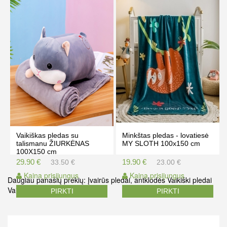
Kaina prisijungus
Kaina prisijungus
PIRKTI
PIRKTI
Vaikiškas pledas su
Minkštas pledas - lovatiesė
talismanu ŽIURKĖNAS
MY SLOTH 100x150 cm
100X150 cm
29.90 €
19.90 €
33.50 €
23.00 €
Kaina prisijungus
Kaina prisijungus
Daugiau panašių prekių:
Įvairūs pledai, antklodės
Vaikiški pledai
Vaikiškas pledas
PIRKTI
PIRKTI