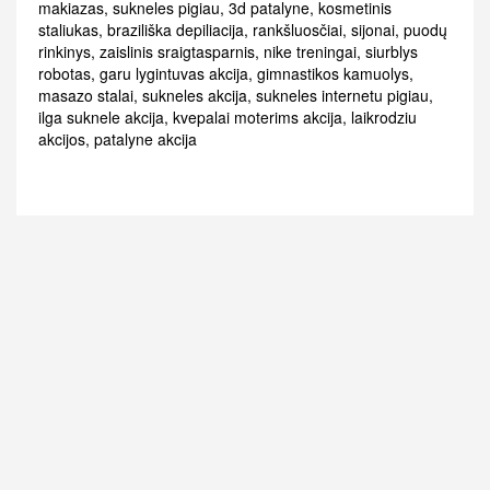
makiazas
,
sukneles pigiau
,
3d patalyne
,
kosmetinis
staliukas
,
braziliška depiliacija
,
rankšluosčiai
,
sijonai
,
puodų
rinkinys
,
zaislinis sraigtasparnis
,
nike treningai
,
siurblys
robotas
,
garu lygintuvas akcija
,
gimnastikos kamuolys
,
masazo stalai
,
sukneles akcija
,
sukneles internetu pigiau
,
ilga suknele akcija
,
kvepalai moterims akcija
,
laikrodziu
akcijos
,
patalyne akcija