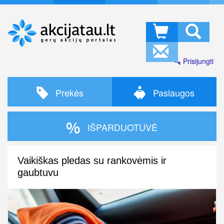
Prisijungti
Prekės
Paslaugos
IŠPARDUOTUVĖ
Vaikiškas pledas su rankovėmis ir
gaubtuvu