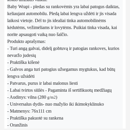
Baby Wrapi - pledas su rankovėmis yra labai patogus daiktas,
keliaujant automobilu. Pledą labai lengva uždėti ir jis visada
laikosi vietoje. Dėl to jis idealiai tinka automobilinėms
kėdutėms, vežimėliams ir lovytėms. Puikiai tinka visada, kai
norite apsaugoti vaiką nuo šalčio.
Produkto aprašymas:
- Turi angą galvai, didelį gobtuvą ir patogias rankoves, kurios
nevaržo judesių
- Praktiška kišenė
- Galvos anga turi patogius užsegamus mygtukus, kad būtų
lengva užsidėti
- Patvarus, purus ir labai malonus liesti
- Labai tvirtos siūlės - Pagaminta iš sertifikuotų medžiagų
- Audinys: vilna (280
)
g/m2
- Universalus dydis
- nuo mažylio iki ikimokyklinuko
- Matmenys: 76x111 cm
- Praktiška pakuotė su rankena
- Oranžinis