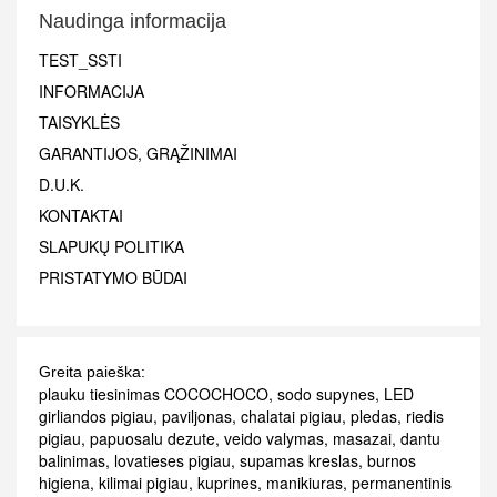
Naudinga informacija
TEST_SSTI
INFORMACIJA
TAISYKLĖS
GARANTIJOS, GRĄŽINIMAI
D.U.K.
KONTAKTAI
SLAPUKŲ POLITIKA
PRISTATYMO BŪDAI
Greita paieška:
plauku tiesinimas COCOCHOCO
,
sodo supynes
,
LED
girliandos pigiau
,
paviljonas
,
chalatai pigiau
,
pledas
,
riedis
pigiau
,
papuosalu dezute
,
veido valymas
,
masazai
,
dantu
balinimas
,
lovatieses pigiau
,
supamas kreslas
,
burnos
higiena
,
kilimai pigiau
,
kuprines
,
manikiuras
,
permanentinis